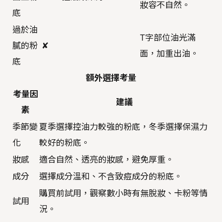
妝容不自然。
底
過於油
T字部位油光滿
膩的粉
✘
面，加重出油。
底
額外選擇考量
考量因
建議
素
季節變
夏季選擇控油力較強的粉底，冬季選擇保濕力
化
較好的粉底。
妝感
適合自然、透亮的妝感，避免厚重。
成分
選擇成分溫和、不含致痘成分的粉底。
購買前試用，觀察數小時有無脫妝、卡粉等情
試用
況。