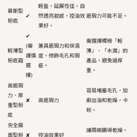
輕盈，延展性佳，自
慕斯型
✔
然透亮妝感，控油效
遮瑕力可能不足。
粉底
果好。
✔
需選擇標榜「輕
(需
兼具遮瑕力和保濕
輕薄型
薄」、「水潤」的
謹慎
度，修飾毛孔和瑕
粉底霜
產品，避免過厚
選
疵。
重。
擇)
高遮瑕
容易堵塞毛孔，加
力、厚
✘
高遮瑕力
劇出油和乾燥，卡
重型粉
粉。
底
完全霧
讓兩頰顯得乾燥，
面型粉
✘
控油效果好