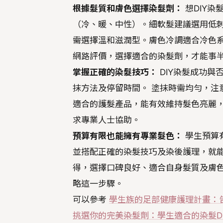
根據髮質和膚色選擇染髮劑：
想DIY
（冷、暖、中性）。細軟髮建議選用低
需選擇溫和滋潤型。膚色冷調適合冷色
網路評價，選擇適合的染髮劑，才能事
掌握正確的染髮技巧：
DIY染髮成功與
抹方法及停留時間。 塗抹時需均勻，注
適合的護髮產品，能有效維持髮色亮麗
求專業人士協助。
預算有限也能擁有專業髮色：
學生預算
並搭配正確的染髮技巧及染後護理，就能
得，選擇口碑良好、適合自身髮質及膚
略這一步驟。
可以參考
學生族的足部健康護理計畫：
挑選你的完美染髮劑：學生適合的染髮D