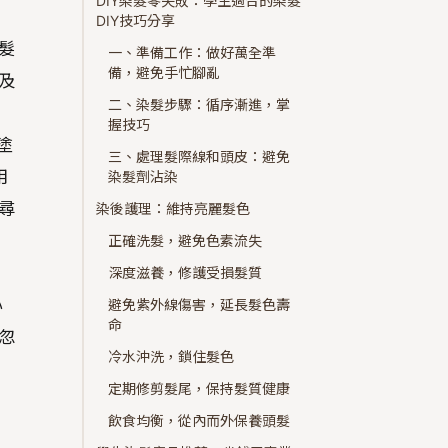
DIY染髮零失敗：學生適合的染髮
DIY技巧分享
髮
一、準備工作：做好萬全準
備，避免手忙腳亂
及
二、染髮步驟：循序漸進，掌
握技巧
塗
三、處理髮際線和頭皮：避免
用
染髮劑沾染
尋
染後護理：維持亮麗髮色
正確洗髮，避免色素流失
，
深度滋養，修護受損髮質
心
避免紫外線傷害，延長髮色壽
命
忽
冷水沖洗，鎖住髮色
定期修剪髮尾，保持髮質健康
飲食均衡，從內而外保養頭髮