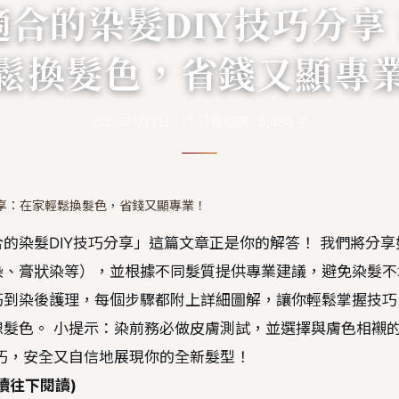
適合的染髮DIY技巧分享
鬆換髮色，省錢又顯專
2025年1月2日
·
17
分鐘閱讀
·
6,489
字
分享：在家輕鬆換髮色，省錢又顯專業！
的染髮DIY技巧分享」這篇文章正是你的解答！ 我們將分享
染、膏狀染等），並根據不同髮質提供專業建議，避免染髮不
巧到染後護理，每個步驟都附上詳細圖解，讓你輕鬆掌握技巧
髮色。 小提示：染前務必做皮膚測試，並選擇與膚色相襯
巧，安全又自信地展現你的全新髮型！
續往下閱讀)