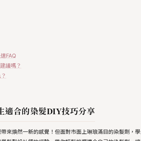
速FAQ
麼建議嗎？
色？
生適合的染髮DIY技巧分享
型帶來煥然一新的感覺！但面對市面上琳琅滿目的染髮劑，學