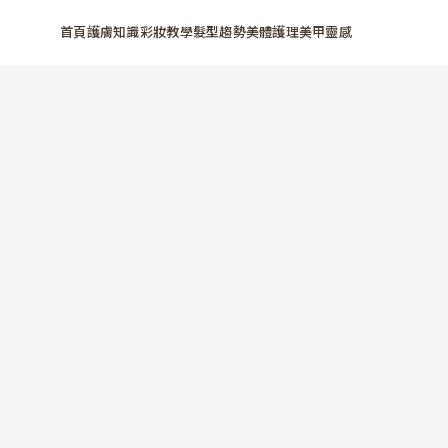
首頁
護膚知識
彩妝教學
髮型趨勢
美體護理
美甲靈感