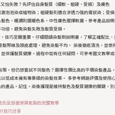
染髮又怕失敗？先評估自身髮質（細軟、粗硬、受損）及膚色
刺激泡泡染或植物染；粗硬髮則適合滲透力強的膏狀染；受損
系髮色，暖調則選暖色系，中性膚色選擇較廣。參考產品說明
半功倍，避免染髮失敗及髮質受損。
否，技巧至關重要。仔細閱讀染髮劑說明書，了解正確配比、
意髮際線及頭皮處理，避免染髮不均。 染後徹底清洗，並使
，並保護髮質健康。過程中如有任何疑問，可參考圖文教學或
有限，但仍想嘗試不同髮色？選擇性價比高的平價染髮產品
以低成本擁有專業級的染髮效果。 多參考網路評價及使用
色的產品。記住，染後護理是維持髮色及髮質健康的關鍵，別
告別足部疲勞與乾裂的完整教學
IY技巧分享