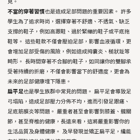
見。
不當的穿著習慣
也是造成足部問題的重要因素。 許多
學生為了追求時尚，選擇穿著不舒適、不透氣、缺乏
支撐的鞋子，例如高跟鞋、過於緊繃的鞋子或平底拖
鞋等。 這些鞋款不僅會壓迫足部，影響血液循環，更
會增加足部受傷的風險，例如造成拇囊炎、槌狀趾等
畸形。 長時間穿著不合腳的鞋子，如同讓你的雙腳承
受著持續的折磨，不僅會影響當下的舒適度，更會為
未來的足部健康埋下隱患。
扁平足
也是學生族群中常見的問題。 扁平足會導致足
弓塌陷，造成足部壓力分佈不均，進而引發足跟痛、
足底筋膜炎等問題。 嚴重者甚至會影響到膝蓋、髖關
節，甚至脊椎的健康，長遠來看，這將嚴重影響你的
生活品質及身體健康。 及早發現並矯正扁平足，纔能