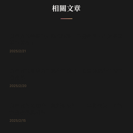
相關文章
美甲與足部護理
美容院的精緻手足護理服務：完整教學，打造亮麗
雙手雙腳！
2025/2/21
美甲與足部護理
美容院的專業美甲與指甲護理：健康美麗指甲的完
整教學
2025/2/20
美甲與足部護理
美容院的光療指甲與創新設計：十年資深美甲師的
完整教學與秘訣
2025/2/15