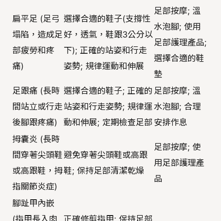
足部按摩; 溫
扁平足 (足弓
選擇合適的鞋子(支撐性
水泡腳; 使用
塌陷，造成足
好，透氣，鞋跟3公分以
足部護理產品;
部疲勞和疼
下); 正確的站姿和行走
選擇合適的鞋
痛)
姿勢; 規律運動和伸展
墊
足跟痛 (長時
選擇合適的鞋子; 正確的
足部按摩; 溫
間站立或行走
站姿和行走姿勢; 規律運
水泡腳; 合理
後腳跟疼痛)
動和伸展; 定期檢查足部
安排作息
拇囊炎 (長時
足部按摩; 使
間穿著尖頭鞋
避免穿著尖頭鞋或高跟
用足部護理產
或高跟鞋，拇
鞋; 保持足部清潔乾燥
品
指關節炎症)
腳趾甲內嵌
(指甲長入肉
正確修剪指甲; 保持足部