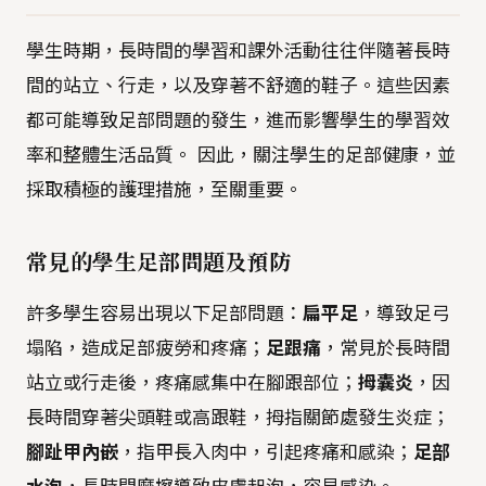
學生時期，長時間的學習和課外活動往往伴隨著長時
間的站立、行走，以及穿著不舒適的鞋子。這些因素
都可能導致足部問題的發生，進而影響學生的學習效
率和整體生活品質。 因此，關注學生的足部健康，並
採取積極的護理措施，至關重要。
常見的學生足部問題及預防
許多學生容易出現以下足部問題：
扁平足
，導致足弓
塌陷，造成足部疲勞和疼痛；
足跟痛
，常見於長時間
站立或行走後，疼痛感集中在腳跟部位；
拇囊炎
，因
長時間穿著尖頭鞋或高跟鞋，拇指關節處發生炎症；
腳趾甲內嵌
，指甲長入肉中，引起疼痛和感染；
足部