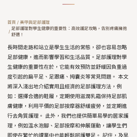
首頁
/
美甲與足部護理
足部護理對學生健康的重要性：高效護足攻略，告別疼痛擁抱
/
舒適！
長時間走路和站立是學生生活的常態，卻也容易忽略
足部健康，進而影響學習和生活品質。足部護理對學
生健康的重要性在於，它能有效預防並舒緩因負重過
度引起的扁平足、足跟痛、拇囊炎等常見問題。 本文
將深入淺出地介紹實用且經濟的足部護理方法，例
如：選擇合適的鞋履，定期使用滋潤乳霜保持足部肌
膚健康，利用平價的足部按摩器舒緩疲勞，並定期進
行去角質護理。 此外，我們也提供簡單易學的居家護
理，例如溫水泡腳、足部按摩和伸展運動，讓學生們
即使在繁忙的課業中也能輕鬆呵護雙足。 記住，及早