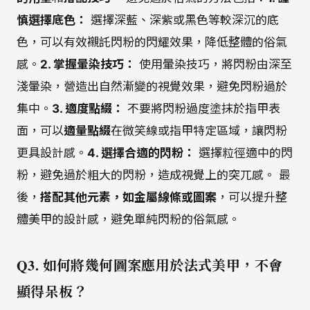
慎選擇底色：
選擇深藍、深紫或黑色等較深沉的底
色，可以有效襯託閃粉的閃耀效果，降低整體的俗氣
感。
2. 掌握暈染技巧：
使用暈染技巧，將閃粉由深至
淺暈染，營造出自然漸變的視覺效果，避免閃粉過於
集中。
3. 適度點綴：
不要將閃粉過度塗抹於指甲表
面，可以
適量點綴
在微笑線或指甲特定區域，讓閃粉
更具設計感。
4. 選擇合適的閃粉：
選擇粒徑適中的閃
粉，避免過於粗大的閃粉，造成視覺上的突兀感。 最
後，
搭配其他元素，如金屬線條或圖案
，可以提升整
體美甲的設計感，避免單純閃粉的俗氣感。
Q3. 如何將幾何圖案應用於法式美甲，不會
顯得呆板？