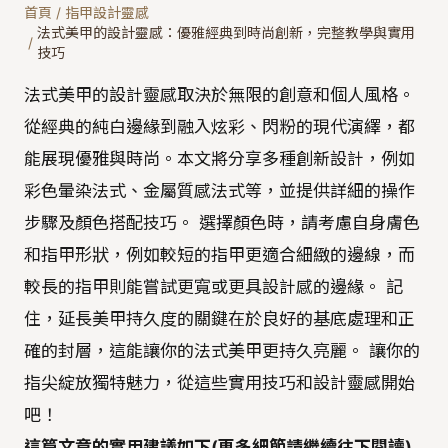
首頁
/
指甲設計靈感
法式美甲的設計靈感：優雅經典到時尚創新，完整教學與實用
/
技巧
法式美甲的設計靈感取決於無限的創意和個人風格。
從經典的純白邊緣到融入炫彩、閃粉的現代演繹，都
能展現優雅與時尚。本文將分享多種創新設計，例如
彩色暈染法式、金屬質感法式等，並提供詳細的操作
步驟及顏色搭配技巧。 選擇顏色時，請考慮自身膚色
和指甲形狀，例如較短的指甲更適合細緻的邊線，而
較長的指甲則能嘗試更寬或更具設計感的邊緣。 記
住，延長美甲持久度的關鍵在於良好的基底處理和正
確的封層，這能讓你的法式美甲更持久亮麗。 讓你的
指尖綻放獨特魅力，從這些實用技巧和設計靈感開始
吧！
這篇文章的實用建議如下(更多細節請繼續往下閱讀)