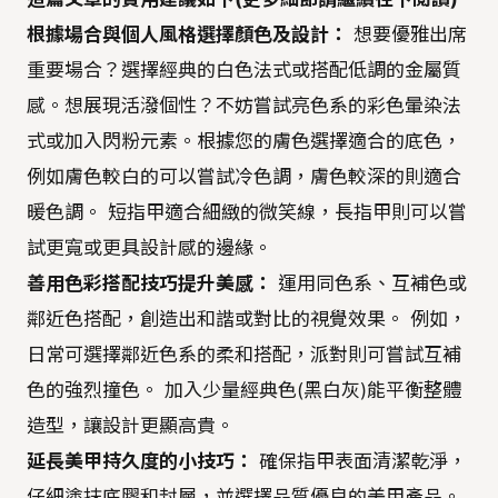
根據場合與個人風格選擇顏色及設計：
想要優雅出席
重要場合？選擇經典的白色法式或搭配低調的金屬質
感。想展現活潑個性？不妨嘗試亮色系的彩色暈染法
式或加入閃粉元素。根據您的膚色選擇適合的底色，
例如膚色較白的可以嘗試冷色調，膚色較深的則適合
暖色調。 短指甲適合細緻的微笑線，長指甲則可以嘗
試更寬或更具設計感的邊緣。
善用色彩搭配技巧提升美感：
運用同色系、互補色或
鄰近色搭配，創造出和諧或對比的視覺效果。 例如，
日常可選擇鄰近色系的柔和搭配，派對則可嘗試互補
色的強烈撞色。 加入少量經典色(黑白灰)能平衡整體
造型，讓設計更顯高貴。
延長美甲持久度的小技巧：
確保指甲表面清潔乾淨，
仔細塗抹底膠和封層，並選擇品質優良的美甲產品。