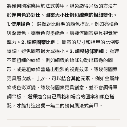
將幾何圖案應用於法式美甲，避免顯得呆板的方法在
於
運用色彩對比
、
圖案大小比例
和
線條的粗細變化
。
1. 使用撞色：
選擇對比鮮明的顏色搭配，例如亮橘色
與深藍色、鵝黃色與墨綠色，讓幾何圖案更具視覺衝
擊力。
2. 調整圖案比例：
圖案的尺寸和指甲的比例要
協調，避免圖案過大或過小。
3. 調整線條粗細：
運用
不同粗細的線條，例如細緻的線條勾勒出精緻的圖
形，或是粗線條營造出強烈的視覺效果，讓幾何圖案
更具層次感。 此外，可以
結合其他元素
，例如金屬線
條或色彩漸變，讓幾何圖案更具創意，並不會顯得單
調呆板。 選擇適合自己風格和場合的圖案和顏色搭
配，才能打造出獨一無二的幾何風法式美甲。