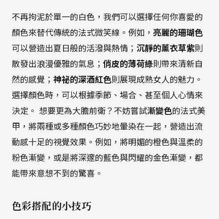
不再拘泥於單一的白色，我們可以選擇任何你喜愛的
顏色來替代傳統的法式微笑線。例如，
亮麗的珊瑚色
可以營造出夏日般的活潑與熱情；
沉靜的薰衣草紫
則
散發出浪漫優雅的氣息；
俏皮的薄荷綠
則帶來清新自
然的感覺；
神祕的深酒紅色
則展現成熟女人的魅力。
選擇顏色時，可以根據季節、場合、甚至個人心情來
決定。 想要更為大膽前衛？不妨嘗試
漸變色
的法式美
甲，將兩種或多種顏色巧妙地暈染在一起，營造出流
動感十足的視覺效果。例如，將明媚的橙色與溫柔的
粉色漸變，或是將深邃的藍色與閃耀的金色漸變，都
能帶來意想不到的驚喜。
色彩搭配的小技巧