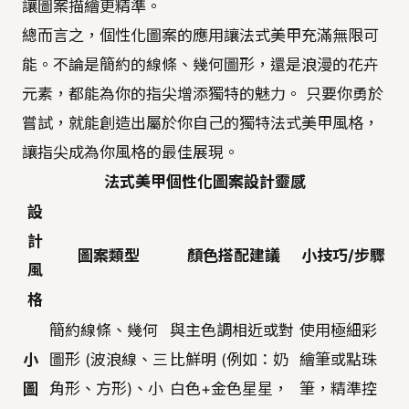
讓圖案描繪更精準。
總而言之，個性化圖案的應用讓法式美甲充滿無限可
能。不論是簡約的線條、幾何圖形，還是浪漫的花卉
元素，都能為你的指尖增添獨特的魅力。 只要你勇於
嘗試，就能創造出屬於你自己的獨特法式美甲風格，
讓指尖成為你風格的最佳展現。
法式美甲個性化圖案設計靈感
設
計
圖案類型
顏色搭配建議
小技巧/步驟
風
格
簡約線條、幾何
與主色調相近或對
使用極細彩
小
圖形 (波浪線、三
比鮮明 (例如：奶
繪筆或點珠
圖
角形、方形)、小
白色+金色星星，
筆，精準控