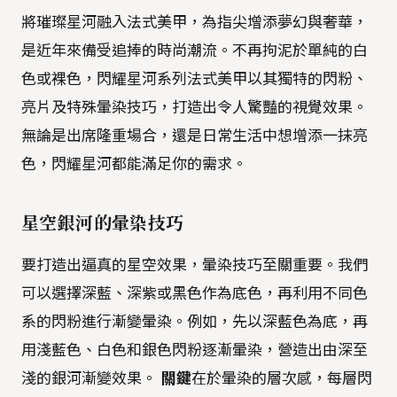
將璀璨星河融入法式美甲，為指尖增添夢幻與奢華，
是近年來備受追捧的時尚潮流。不再拘泥於單純的白
色或裸色，閃耀星河系列法式美甲以其獨特的閃粉、
亮片及特殊暈染技巧，打造出令人驚豔的視覺效果。
無論是出席隆重場合，還是日常生活中想增添一抹亮
色，閃耀星河都能滿足你的需求。
星空銀河的暈染技巧
要打造出逼真的星空效果，暈染技巧至關重要。我們
可以選擇深藍、深紫或黑色作為底色，再利用不同色
系的閃粉進行漸變暈染。例如，先以深藍色為底，再
用淺藍色、白色和銀色閃粉逐漸暈染，營造出由深至
淺的銀河漸變效果。
關鍵
在於暈染的層次感，每層閃