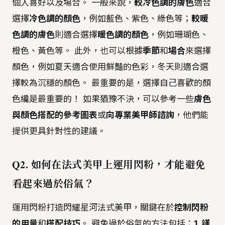
個人喜好以及場合。 一般來說，
較冷色調的膚色
適合
選擇
冷色調的顏色
，例如藍色、紫色、綠色等；
較暖
色調的膚色
則適合選擇
暖色調的顏色
，例如珊瑚色、
橙色、黃色等。 此外，也可以根據
季節
和
場合
來選擇
顏色，例如夏天適合使用鮮豔的色彩，冬天則適合選
擇較為沉穩的顏色。 最重要的是，選擇自己喜歡的顏
色纔是最重要的！ 如果猶豫不決，可以參考一些
膚色
與顏色搭配的參考圖表
或
向專業美甲師諮詢
，他們能
提供更具針對性的建議。
Q2. 如何在法式美甲上運用閃粉，才能避免
看起來過於俗氣？
運用閃粉打造閃耀星河法式美甲，關鍵在於
控制閃粉
的用量
和
搭配技巧
。 避免過於俗氣的方法包括：
1. 謹