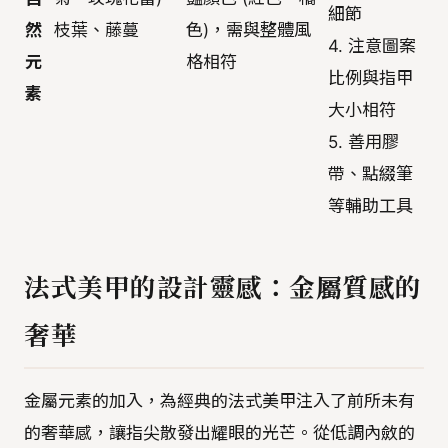
細節
然
枝葉、藤蔓
色)，需與整體風
4. 注意圖案
元
格相符
比例與指甲
素
大小相符
5. 善用膠
帶、點綴筆
等輔助工具
法式美甲的設計靈感：金屬質感的
奢華
金屬元素的加入，為經典的法式美甲注入了前所未有
的奢華感，讓指尖散發出耀眼的光芒。從低調內斂的