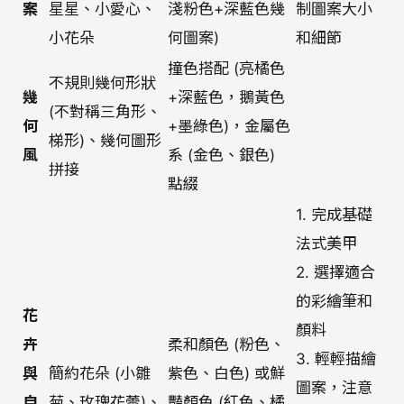
案
星星、小愛心、
淺粉色+深藍色幾
制圖案大小
小花朵
何圖案)
和細節
撞色搭配 (亮橘色
不規則幾何形狀
幾
+深藍色，鵝黃色
(不對稱三角形、
何
+墨綠色)，金屬色
梯形)、幾何圖形
風
系 (金色、銀色)
拼接
點綴
1. 完成基礎
法式美甲
2. 選擇適合
的彩繪筆和
花
顏料
卉
柔和顏色 (粉色、
3. 輕輕描繪
與
簡約花朵 (小雛
紫色、白色) 或鮮
圖案，注意
自
菊、玫瑰花蕾)、
豔顏色 (紅色、橘