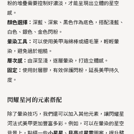
粉的堆疊需要控制好濃淡，才能呈現出立體的星空
感。
顏色選擇：
深藍、深紫、黑色作為底色，搭配淺藍、
白色、銀色、金色閃粉。
暈染工具：
可以使用美甲海綿棒或細毛筆，輕輕暈
染，避免過於粗糙。
層次感：
由深至淺，逐層暈染，打造立體感。
固定：
使用封層膠，有效保護閃粉，延長美甲持久
度。
閃耀星河的元素搭配
除了暈染技巧，我們還可以加入其他元素，讓閃耀星
河法式美甲更加豐富多彩。例如，可以在暈染的星空
背景上，點綴一些
小星星
、
月亮
或
星雲
圖案，提升整