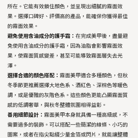
所在。它能有效鎖住顏色，並呈現出細膩的霧面效
果。選擇口碑好、評價高的產品，能確保你獲得最佳
的霧面效果。
避免使用含油成分的護手霜：
在完成美甲後，盡量避
免使用含油成分的護手霜，因為油脂會影響霧面效
果，使霧面質感變差，甚至可能導致霧面層失去光
澤。
選擇合適的顏色搭配：
霧面美甲適合多種顏色，但秋
冬季節更推薦選擇大地色系、酒紅色、深棕色等暖色
調，或是優雅的灰階色系。這些顏色更能凸顯霧面質
感的低調奢華，與秋冬整體氛圍相得益彰。
善用細節設計：
霧面美甲本身就具備一種高級感，不
需要過多的裝飾。可以搭配一些簡潔的線條、小巧的
圖案，或者在指尖點綴少量金箔或閃片，就能讓整體