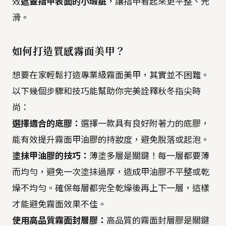
效
遮蓋指甲表面的小瑕疵
，讓指甲看起來更平整、光
滑。
如何打造質感霧面美甲？
想要在家輕鬆打造專業級霧面美甲，其實並不困難。
以下幾個步驟和技巧能幫助你完美詮釋秋冬指尖時
尚：
選擇適合的底膠：
選擇一款具有良好附著力的底膠，
能有效提升霧面甲油膠的持妝度，避免脫落或起泡。
塗抹甲油膠的技巧：
薄塗多層是關鍵！每一層都要薄
而均勻，避免一次塗抹過厚，造成甲油膠不平整或乾
燥不均勻。確保每層都完全乾燥後再上下一層，這樣
才能避免霧面效果不佳。
使用高品質霧面封層膠：
高品質的霧面封層膠是關鍵