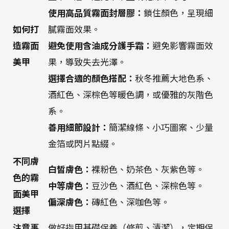
使用高品質霧面封層膠：
鎖住顏色，呈現細
如何打
膩霧面效果。
造霧面
避免使用含油成分護手霜：
避免影響霧面效
美甲
果，導致失去光澤。
選擇合適的顏色搭配：
秋冬推薦大地色系、
酒紅色、深棕色等暖色調，或優雅的灰階色
系。
善用細節設計：
簡潔線條、小巧圖案、少量
金箔或閃片點綴。
不同膚
白皙膚色：
裸粉色、奶茶色、灰紫色等。
色的霧
中等膚色：
豆沙色、酒紅色、深棕色等。
面美甲
偏深膚色：
磚紅色、深咖色等。
選擇
注意事
做好指甲基礎保養（修剪、清潔），定期保