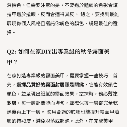
深棕色。但需要注意的是，不要過於豔麗的色彩會讓
指甲過於搶眼，反而會適得其反。 總之，要找到最能
展現你個人風格且襯託你膚色的顏色，纔是最佳的選
擇。
Q2: 如何在家DIY出專業級的秋冬霧面美
甲？
在家打造專業級的霧面美甲，需要掌握一些技巧。首
先，
選擇品質好的霧面封層膠
是關鍵，它能有效鎖住
顏色，並呈現出細膩的霧面效果。塗抹時，務必
薄塗
多層
，每一層都要薄而均勻，並確保每一層都完全乾
燥後再上下一層。 使用合適的底膠也能提升霧面甲油
膠的持妝度，避免脫落或起泡。此外，在完成美甲