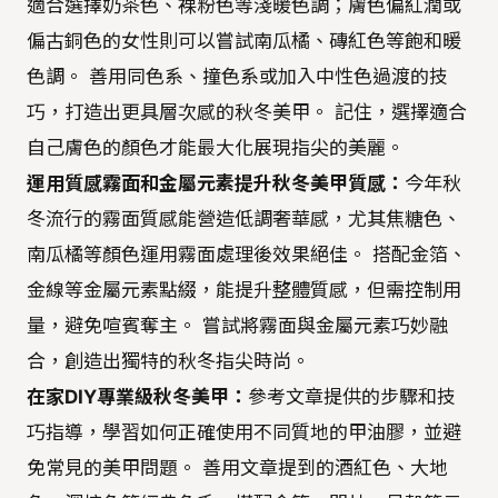
適合選擇奶茶色、裸粉色等淺暖色調；膚色偏紅潤或
偏古銅色的女性則可以嘗試南瓜橘、磚紅色等飽和暖
色調。 善用同色系、撞色系或加入中性色過渡的技
巧，打造出更具層次感的秋冬美甲。 記住，選擇適合
自己膚色的顏色才能最大化展現指尖的美麗。
運用質感霧面和金屬元素提升秋冬美甲質感：
今年秋
冬流行的霧面質感能營造低調奢華感，尤其焦糖色、
南瓜橘等顏色運用霧面處理後效果絕佳。 搭配金箔、
金線等金屬元素點綴，能提升整體質感，但需控制用
量，避免喧賓奪主。 嘗試將霧面與金屬元素巧妙融
合，創造出獨特的秋冬指尖時尚。
在家DIY專業級秋冬美甲：
參考文章提供的步驟和技
巧指導，學習如何正確使用不同質地的甲油膠，並避
免常見的美甲問題。 善用文章提到的酒紅色、大地