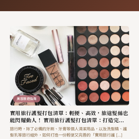
美容旅遊指南
實用旅行護髮打包清單：輕便、高效，旅途髮絲也
能閃耀動人！ 實用旅行護髮打包清單：打造完美
髮型，輕鬆遊遍世界！
旅行時，除了必備的牙刷、牙膏等個人清潔用品，以及洗髮精、護
髮乳等旅行組外，如何打造一份輕便又完善的「實用旅行護 […]